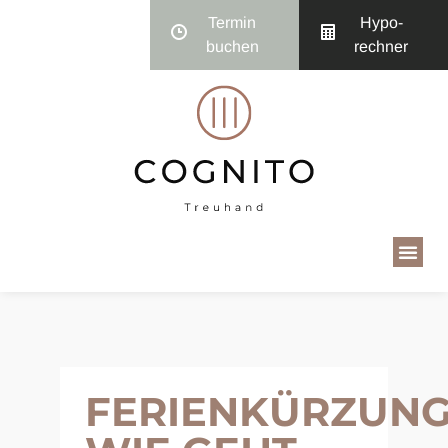
Termin
Hypo­
buchen
rechner
FERIENKÜRZUNG