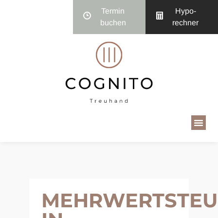
Termin
Hypo­
buchen
rechner
MEHRWERTSTEU