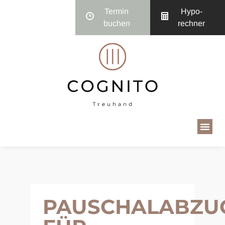
Termin
Hypo­
buchen
rechner
PAUSCHALABZU